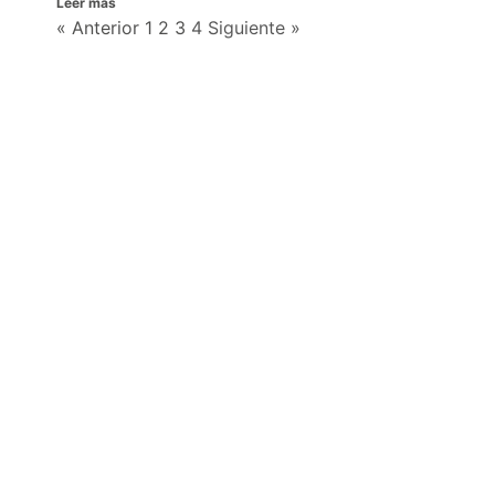
Leer más
« Anterior
1
2
3
4
Siguiente »